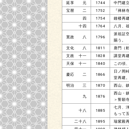
延享 元
1744
中門建
宝暦 二
1752
『禅林
四
1754
鐘楼再
十四
1764
八月、
派祖証
寛政 八
1796
賜う。
文化 八
1811
唐門（
文政 十一
1828
講堂再
天保 十一
1840
この頃
日ノ岡
慶応 二
1866
堂再建
明治 三
1870
西山、
西山・
九
1876
＞誓願
七月、
十八
1885
もって
二十八
1895
瑞紫殿