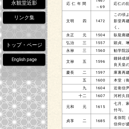
1467
永観堂近影
応 仁 年 間
応仁の
～69
この頃よ
リンク集
文明 四
1472
影堂再
く。
永正 元
1504
臥龍廊
弘治 三
1557
顕貞、
トップ・ページ
永禄 三
1560
勧学院
鐘鋳成
English page
文禄 五
1596
良天皇
慶長 二
1597
庫裏再
五
1600
本堂（
九
1604
近衛信
十二
1607
河村久
七月、
元和 元
1615
付与。
名弥陀
貞享 二
1685
信仰が