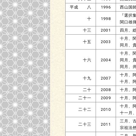
平成 八
1996
西山国
『選択
十
1998
関口雄
十三
2001
四月、
十月、
十五
2003
同月、
十月、
十六
2004
同月、
同月、
十月、
十九
2007
十月、
二十
2008
十月、
二十一
2009
十月、
十月、
二十二
2010
十一月
三月、
二十三
2011
宗祖法然
二月、