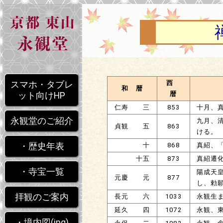
西
スマホ・タブレ
和 暦
暦
ット向けHP
仁寿 三
853
十月、
永観堂のご紹介
九月、
貞観 五
863
ける。
・歴史年表
十
868
真紹、
十五
873
真紹遷
・寺宝一覧
陽成天
元慶 元
877
し、勅
拝観のご案内
長元 六
1033
永観生
延久 四
1072
永観、
・境内図(jpg)