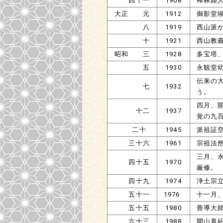
四十一
1908
禅林婦
大正 元
1912
御影堂
八
1919
西山派
十
1921
西山教
昭和 三
1928
多宝塔
五
1930
永観堂
伝来の
七
1932
う。
四月、
十二
1937
覚の九
二十
1945
派祖証
三十六
1961
宗祖法
三月、
四十五
1970
厳修。
四十九
1974
浄土宗
五十一
1976
十一月
五十五
1980
善導大
六十三
1988
開山真