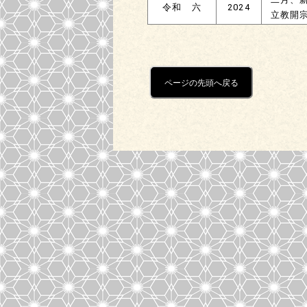
令和 六
2024
立教開宗
ページの先頭へ戻る