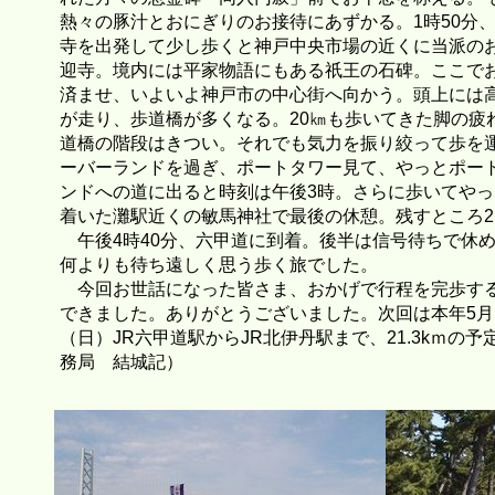
熱々の豚汁とおにぎりのお接待にあずかる。1時50分
寺を出発して少し歩くと神戸中央市場の近くに当派の
迎寺。境内には平家物語にもある祇王の石碑。ここで
済ませ、いよいよ神戸市の中心街へ向かう。頭上には
が走り、歩道橋が多くなる。20㎞も歩いてきた脚の疲
道橋の階段はきつい。それでも気力を振り絞って歩を
ーバーランドを過ぎ、ポートタワー見て、やっとポー
ンドへの道に出ると時刻は午後3時。さらに歩いてやっ
着いた灘駅近くの敏馬神社で最後の休憩。残すところ2.
午後4時40分、六甲道に到着。後半は信号待ちで休
何よりも待ち遠しく思う歩く旅でした。
今回お世話になった皆さま、おかげで行程を完歩す
できました。ありがとうございました。次回は本年5月
（日）JR六甲道駅からJR北伊丹駅まで、21.3kｍの予
務局 結城記）