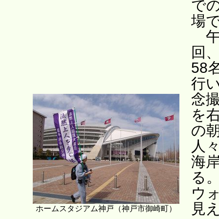
で
場
午
回
5
行
念撮
を
の
人
海
る
ウ
見
ホームスタジアム神戸（神戸市御崎町）