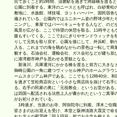
出て歩くこと約2時間、須磨駅を過ぎて跨線橋を渡ると
公園に到着する。東洋のニースとも呼ばれ、白砂青松
敷地に、水族館、球技場、ヨットハーバー、国民宿舎
備されている。公園内ではユニホーム姿の野球少年た
ニングし、東屋ではバーベキューをする人など、のど
風景が広がる。ここで待望の休憩を取る。11時半とも
腹もすいてくる。ここでおにぎりやサンドウィッチを
りして元気を取り戻す。公園を後にして、外浜町、駒
入る。これまでの海を眺めながらの景色は一転して商
貌する。石油会社、運輸会社、ガス会社などが建ち並
に港湾都市神戸を思わせる景観となる。
新湊川、兵庫運河にかかる橋を渡ると前方に大きな
御崎公園の一角に建つヴィッセル神戸のホームグラウ
ームスタジアム神戸である。ここでもう12時40分。和
を過ぎて笠松商店街という小さな商店街を抜けて右手
る。右手の民家の奥に「元祖教会」というお堂がある
は四国へ配流される法然上人が書かれたというご真筆
がお祀りされている。
1時過ぎ。当派のお寺、阿弥陀寺に到着。澤木ご住職
皆さまのお出迎えを受け、本堂と阪神淡路大震災で命
れた方々の慰霊碑「同入円寂」前でお十念を称える。