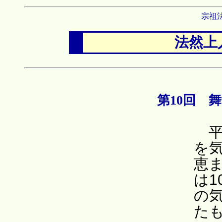
宗祖
法然上
第10回 舞子
平
を
恵
は
の
た