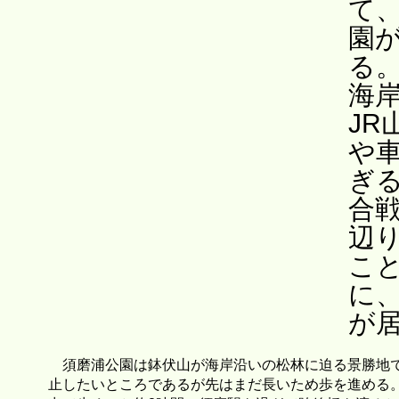
て
園
る
海
J
や
ぎ
合
辺
こ
に
が
須磨浦公園は鉢伏山が海岸沿いの松林に迫る景勝地
止したいところであるが先はまだ長いため歩を進める